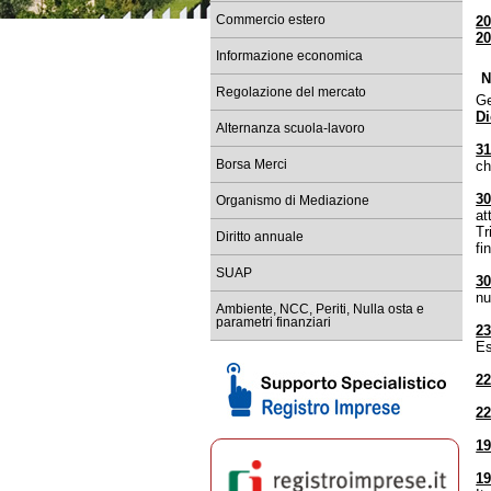
Commercio estero
2
Re
2
tem
Informazione economica
Ba
N
Sc
Regolazione del mercato
Ge
D
Co
Alternanza scuola-lavoro
Re
31
Borsa Merci
ch
Sc
le
30
Organismo di Mediazione
at
Tr
Diritto annuale
fi
SUAP
30
n
Ambiente, NCC, Periti, Nulla osta e
parametri finanziari
23
Es
22
22
19
19