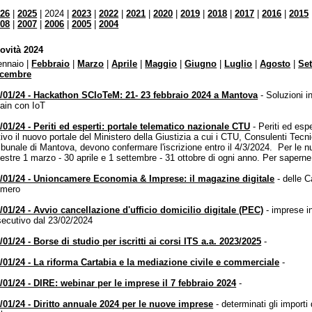
026
|
2025
| 2024 |
2023
|
2022
|
2021
|
2020
|
2019
|
2018
|
2017
|
2016
|
2015
gistro Imprese sede di Mantova: rallentamenti nei
008
|
2007
|
2006
|
2005
|
2004
pi di lavorazione delle pratiche
ndi e contributi per le imprese
ovità 2024
opri i bandi della Camera di commercio per le imprese del territorio
nnaio |
Febbraio
|
Marzo
|
Aprile
|
Maggio
|
Giugno
|
Luglio
|
Agosto
|
Se
icembre
municati stampa ed eventi
sta informato sulle iniziative della Camera di CR-MN-PV
/01/24 - Hackathon SCIoTeM: 21- 23 febbraio 2024 a Mantova
- Soluzioni 
ain con IoT
opri l'ultimo numero di Unioncamere Economia & Imprese:
ggilo su PC, tablet o smartphone!
/01/24 - Periti ed esperti: portale telematico nazionale CTU
- Periti ed esp
tivo il nuovo portale del Ministero della Giustizia a cui i CTU, Consulenti Tecnici
ibunale di Mantova, devono confermare l'iscrizione entro il 4/3/2024. Per le n
nestre 1 marzo - 30 aprile e 1 settembre - 31 ottobre di ogni anno. Per saperne 
/01/24 - Unioncamere Economia & Imprese: il magazine digitale
- delle 
umero
/01/24 - Avvio cancellazione d'ufficio domicilio digitale (PEC)
- imprese in
ecutivo dal 23/02/2024
/01/24 - Borse di studio per iscritti ai corsi ITS a.a. 2023/2025
-
/01/24 - La riforma Cartabia e la mediazione civile e commerciale
-
/01/24 - DIRE: webinar per le imprese il 7 febbraio 2024
-
/01/24 - Diritto annuale 2024 per le nuove imprese
- determinati gli import