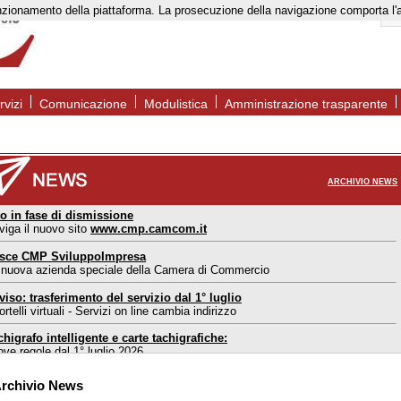
to funzionamento della piattaforma. La prosecuzione della navigazione comporta l
rvizi
Comunicazione
Modulistica
Amministrazione trasparente
ARCHIVIO NEWS
to in fase di dismissione
viga il nuovo sito
www.cmp.camcom.it
sce CMP SviluppoImpresa
 nuova azienda speciale della Camera di Commercio
viso: trasferimento del servizio dal 1° luglio
rtelli virtuali - Servizi on line cambia indirizzo
chigrafo intelligente e carte tachigrafiche:
ove regole dal 1° luglio 2026
ortello estero Mantova: nuove modalità di accesso
rchivio News
l 1° maggio 2026 accesso consentito solo su appuntamento