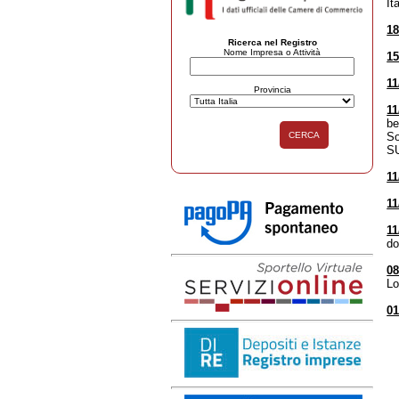
It
18
Ricerca nel Registro
Nome Impresa o Attività
15
11
Provincia
11
be
CERCA
So
SU
11
11
11
do
08
Lo
01