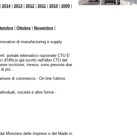
|
2014
|
2013
|
2012
|
2011
|
2010
|
2009
|
ttembre
|
Ottobre
|
Novembre
|
innovative di manufacturing e supply
erti: portale telematico nazionale CTU E'
 d'Ufficio già iscritti nell'albo CTU del
uove iscrizioni, invece, sono previste due
di più...
Camere di commercio - On line l'ultimo
dividuali, società e altre forme -
i dal Ministero delle Imprese e del Made in