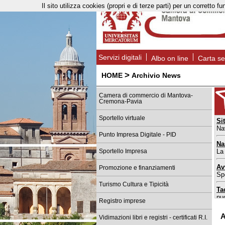
Il sito utilizza cookies (propri e di terze parti) per un corret
Servizi digitali
Albo on line
Carta se
>
HOME
Archivio News
Camera di commercio di Mantova-
Cremona-Pavia
Sportello virtuale
Si
Na
Punto Impresa Digitale - PID
Na
La
Sportello Impresa
Av
Promozione e finanziamenti
Spo
Turismo Cultura e Tipicità
Ta
nu
Registro imprese
Sp
A
Vidimazioni libri e registri - certificati R.I.
da