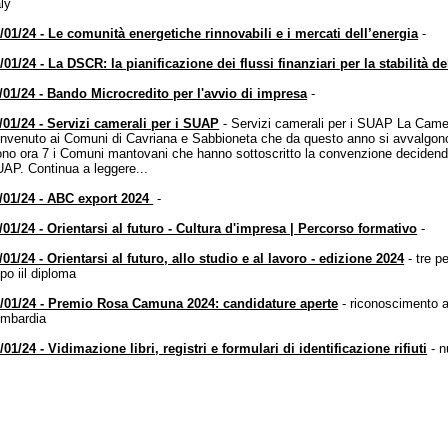
aly
/01/24 - Le comunità energetiche rinnovabili e i mercati dell’energia
-
/01/24 - La DSCR: la pianificazione dei flussi finanziari per la stabilità de
/01/24 - Bando Microcredito per l'avvio di impresa
-
/01/24 - Servizi camerali per i SUAP
- Servizi camerali per i SUAP La Came
nvenuto ai Comuni di Cavriana e Sabbioneta che da questo anno si avvalgono
no ora 7 i Comuni mantovani che hanno sottoscritto la convenzione decidendo
AP. Continua a leggere...
/01/24 - ABC export 2024
-
/01/24 - Orientarsi al futuro - Cultura d'impresa | Percorso formativo
-
/01/24 - Orientarsi al futuro, allo studio e al lavoro - edizione 2024
- tre p
po iil diploma
/01/24 - Premio Rosa Camuna 2024: candidature aperte
- riconoscimento a 
mbardia
/01/24 - Vidimazione libri, registri e formulari di identificazione rifiuti
- 