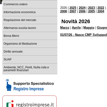
dal 1° maggio 2026 accesso c
Commercio estero
2026 |
2025
|
2024
|
2023
|
2022
|
Registro Imprese sede di Ma
2008
|
2007
|
2006
|
2005
|
2004
Informazione economica
tempi di lavorazione delle prat
Novità 2026
Regolazione del mercato
Bandi e contributi per le im
Scopri i bandi della Camera di 
Marzo
|
Aprile
|
Maggio
|
Giugn
Alternanza scuola-lavoro
Comunicati stampa ed event
01/07/26 - Nasce CMP Sviluppo
Borsa Merci
Resta informato sulle iniziat
Organismo di Mediazione
Scopri l'ultimo numero di 
leggilo su PC, tablet o smartp
Diritto annuale
SUAP
Ambiente, NCC, Periti, Nulla osta e
parametri finanziari