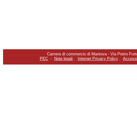
Camera di commercio di Mantova - Via Pietro Fortu
PEC
-
Note legali
,
Internet Privacy Policy
,
Accessib