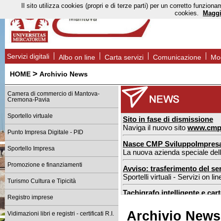
Il sito utilizza cookies (propri e di terze parti) per un corretto funzi
cookies.
Maggi
Servizi digitali
Albo on line
Carta servizi
Comunicazione
Mod
>
HOME
Archivio News
Camera di commercio di Mantova-
Cremona-Pavia
Sportello virtuale
Sito in fase di dismissione
Naviga il nuovo sito
www.cmp
Punto Impresa Digitale - PID
Nasce CMP SviluppoImpres
Sportello Impresa
La nuova azienda speciale de
Promozione e finanziamenti
Avviso: trasferimento del ser
Sportelli virtuali - Servizi on l
Turismo Cultura e Tipicità
Tachigrafo intelligente e car
Registro imprese
nuove regole dal 1° luglio 2026
Archivio News
Vidimazioni libri e registri - certificati R.I.
Sportello estero Mantova: n