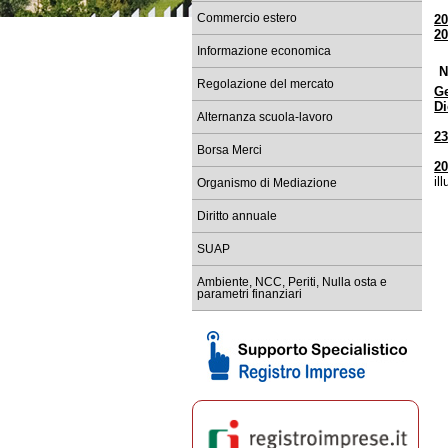
Commercio estero
2
Re
2
tem
Informazione economica
Ba
N
Sc
Regolazione del mercato
G
D
Co
Alternanza scuola-lavoro
Re
23
Borsa Merci
Sc
20
le
il
Organismo di Mediazione
Diritto annuale
SUAP
Ambiente, NCC, Periti, Nulla osta e
parametri finanziari