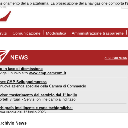
to funzionamento della piattaforma. La prosecuzione della navigazione comporta l
rvizi
Comunicazione
Modulistica
Amministrazione trasparente
ARCHIVIO NEWS
to in fase di dismissione
viga il nuovo sito
www.cmp.camcom.it
sce CMP SviluppoImpresa
 nuova azienda speciale della Camera di Commercio
viso: trasferimento del servizio dal 1° luglio
rtelli virtuali - Servizi on line cambia indirizzo
chigrafo intelligente e carte tachigrafiche:
ove regole dal 1° luglio 2026
ortello estero Mantova: nuove modalità di accesso
rchivio News
l 1° maggio 2026 accesso consentito solo su appuntamento