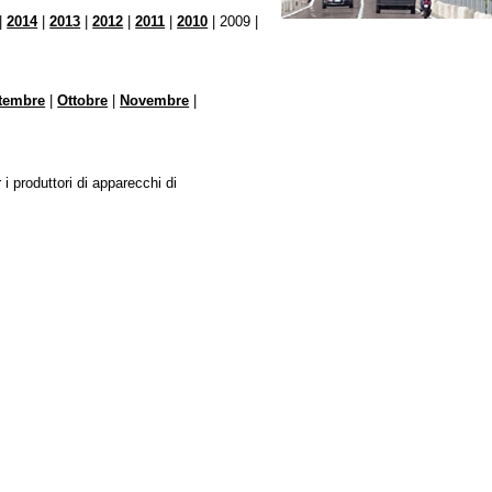
|
2014
|
2013
|
2012
|
2011
|
2010
| 2009 |
tembre
|
Ottobre
|
Novembre
|
 i produttori di apparecchi di