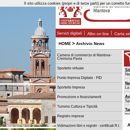
Il sito utilizza cookies (propri e di terze parti) per un corret
Servizi digitali
Albo on line
Carta se
>
HOME
Archivio News
Camera di commercio di Mantova-
Cremona-Pavia
Sportello virtuale
Si
Na
Punto Impresa Digitale - PID
Na
La
Sportello Impresa
Av
Promozione e finanziamenti
Spo
Turismo Cultura e Tipicità
Ta
nu
Registro imprese
Sp
A
Vidimazioni libri e registri - certificati R.I.
da