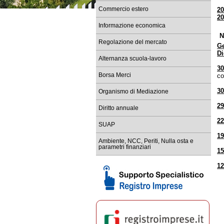
Commercio estero
2
Re
2
tem
Informazione economica
Ba
N
Sc
Regolazione del mercato
G
D
Co
Alternanza scuola-lavoro
Re
30
Borsa Merci
c
Sc
le
30
Organismo di Mediazione
29
Diritto annuale
22
SUAP
19
Ambiente, NCC, Periti, Nulla osta e
parametri finanziari
15
12