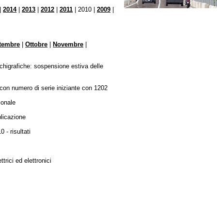
|
2014
|
2013
|
2012
|
2011
| 2010 |
2009
|
tembre
|
Ottobre
|
Novembre
|
achigrafiche: sospensione estiva delle
 con numero di serie iniziante con 1202
sonale
blicazione
 - risultati
ttrici ed elettronici