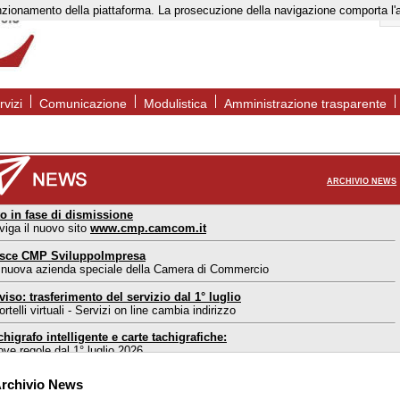
to funzionamento della piattaforma. La prosecuzione della navigazione comporta l
rvizi
Comunicazione
Modulistica
Amministrazione trasparente
ARCHIVIO NEWS
to in fase di dismissione
viga il nuovo sito
www.cmp.camcom.it
sce CMP SviluppoImpresa
 nuova azienda speciale della Camera di Commercio
viso: trasferimento del servizio dal 1° luglio
rtelli virtuali - Servizi on line cambia indirizzo
chigrafo intelligente e carte tachigrafiche:
ove regole dal 1° luglio 2026
ortello estero Mantova: nuove modalità di accesso
rchivio News
l 1° maggio 2026 accesso consentito solo su appuntamento