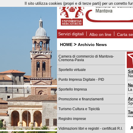
Il sito utilizza cookies (propri e di terze parti) per un corret
Servizi digitali
Albo on line
Carta se
>
HOME
Archivio News
Camera di commercio di Mantova-
Cremona-Pavia
Sportello virtuale
Si
Na
Punto Impresa Digitale - PID
Na
La
Sportello Impresa
Av
Promozione e finanziamenti
Spo
Turismo Cultura e Tipicità
Ta
nu
Registro imprese
Sp
A
Vidimazioni libri e registri - certificati R.I.
da