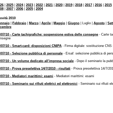
026
|
2025
|
2024
|
2023
|
2022
|
2021
|
2020
|
2019
|
2018
|
2017
|
2016
|
2015
gistro Imprese sede di Mantova: rallentamenti nei
008
|
2007
|
2006
|
2005
|
2004
pi di lavorazione delle pratiche
ndi e contributi per le imprese
ovità 2010
opri i bandi della Camera di commercio per le imprese del territorio
ennaio
|
Febbraio
|
Marzo
|
Aprile
|
Maggio
|
Giugno
| Luglio |
Agosto
|
Set
icembre
municati stampa ed eventi
sta informato sulle iniziative della Camera di CR-MN-PV
/07/10 - Carte tachigrafiche: sospensione estiva delle consegne
- Carte t
onsegne
opri l'ultimo numero di Unioncamere Economia & Imprese:
ggilo su PC, tablet o smartphone!
/07/10 - Smart-card: disposizioni CNIPA
- Firma digitale: sostituzione CNS
/07/10 - Selezione pubblica di personale
- Ersaf: selezione pubblica di per
/07/10 - Un volume dedicato all'impresa sociale
- Dopo il seminario la pub
/07/10 - Prova preselettiva 14/7/2010 - risultati
- Prova preselettiva 14/7/2010
/07/10 - Mediatori marittimi: esami
- Mediatori marittimi: esami
/07/10 - Seminario sui rifiuti elettrici ed elettronici
- Seminario sui rifiuti ele