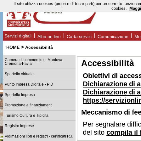
Il sito utilizza cookies (propri e di terze parti) per un corretto funzi
cookies.
Maggi
Servizi digitali
Albo on line
Carta servizi
Comunicazione
Mod
>
HOME
Accessibilità
Camera di commercio di Mantova-
Accessibilità
Cremona-Pavia
Obiettivi di access
Sportello virtuale
Dichiarazione di 
Punto Impresa Digitale - PID
Dichiarazione di a
Sportello Impresa
https://servizion
Promozione e finanziamenti
Meccanismo di fe
Turismo Cultura e Tipicità
Per segnalare diffic
Registro imprese
del sito
compila il
Vidimazioni libri e registri - certificati R.I.