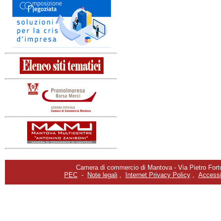
Camera di commercio di Mantova - Via Pietro Fortu
PEC
-
Note legali
,
Internet Privacy Policy
,
Accessib