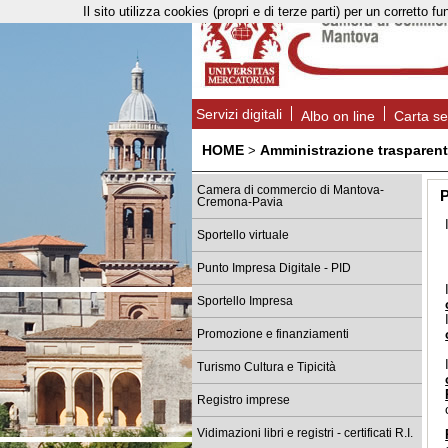
Il sito utilizza cookies (propri e di terze parti) per un corret
Servizi digitali
Albo on line
Carta se
HOME
Amministrazione trasparen
>
Camera di commercio di Mantova-
P
Cremona-Pavia
Sportello virtuale
Punto Impresa Digitale - PID
Sportello Impresa
Promozione e finanziamenti
Turismo Cultura e Tipicità
Registro imprese
Vidimazioni libri e registri - certificati R.I.