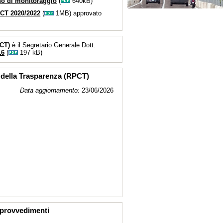
no di monitoraggio
(
640kB)
PCT 2020/2022
(
1MB) approvato
CT)
è il Segretario Generale Dott.
16
(
197 kB)
 della Trasparenza (RPCT)
Data aggiornamento:
23/06/2026
i provvedimenti