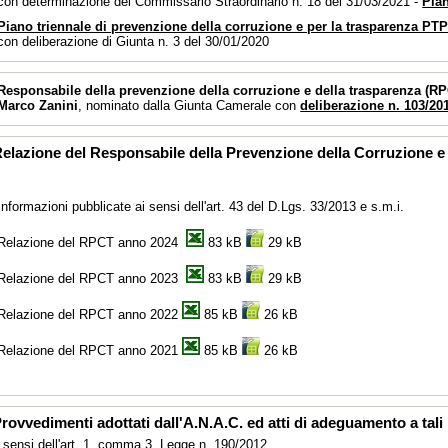
con determinazione del Commissario Straordinario n. 18 del 31/03/2021 -
Pia
Piano triennale di prevenzione della corruzione e per la trasparenza PT
con deliberazione di Giunta n. 3 del 30/01/2020
Responsabile della prevenzione della corruzione
e della trasparenza
(RP
Marco Zanini
, nominato dalla Giunta Camerale con
deliberazione n. 103/20
elazione del Responsabile della Prevenzione della Corruzione e
Informazioni pubblicate ai sensi dell'art. 43 del D.Lgs. 33/2013 e s.m.i.
Relazione del RPCT anno 2024
83 kB
29 kB
Relazione del RPCT anno 2023
83 kB
29 kB
Relazione del RPCT anno 2022
85 kB
26 kB
Relazione del RPCT anno 2021
85 kB
26 kB
rovvedimenti adottati dall'A.N.A.C. ed atti di adeguamento a tal
 sensi dell'art. 1, comma 3, Legge n. 190/2012