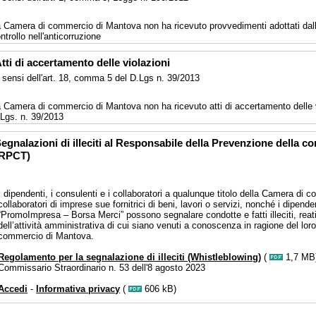
 Camera di commercio di Mantova non ha ricevuto provvedimenti adottati dall'
ntrollo nell'anticorruzione
tti di accertamento delle violazioni
 sensi dell'art. 18, comma 5 del D.Lgs n. 39/2013
 Camera di commercio di Mantova non ha ricevuto atti di accertamento delle vio
Lgs. n. 39/2013
egnalazioni di illeciti al Responsabile della Prevenzione della c
(RPCT)
I dipendenti, i consulenti e i collaboratori a qualunque titolo della Camera di 
collaboratori di imprese sue fornitrici di beni, lavori o servizi, nonché i dipend
“PromoImpresa – Borsa Merci” possono segnalare condotte e fatti illeciti, reati
dell’attività amministrativa di cui siano venuti a conoscenza in ragione del lor
commercio di Mantova.
Regolamento per la segnalazione di illeciti (Whistleblowing)
(
1,7 MB)
Commissario Straordinario n. 53 dell'8 agosto 2023
Accedi
-
Informativa privacy
(
606 kB)