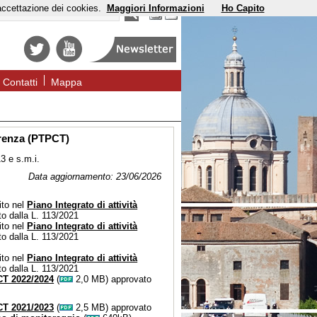
'accettazione dei cookies.
Maggiori Informazioni
Ho Capito
Contatti
Mappa
parenza (PTPCT)
3 e s.m.i.
Data aggiornamento: 23/06/2026
ito nel
Piano Integrato di attività
to dalla L. 113/2021
ito nel
Piano Integrato di attività
ito dalla L. 113/2021
ito nel
Piano Integrato di attività
to dalla L. 113/2021
CT 2022/2024
(
2,0 MB) approvato
CT 2021/2023
(
2,5 MB) approvato