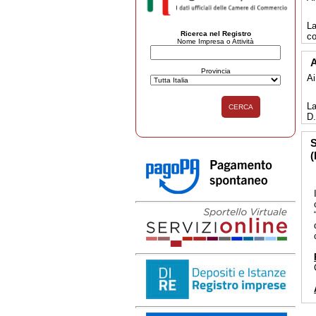
La
Ricerca nel Registro
co
Nome Impresa o Attività
A
Provincia
Ai
La
CERCA
D.
S