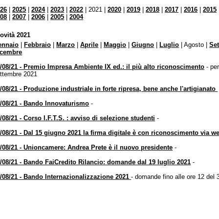
026
|
2025
|
2024
|
2023
|
2022
| 2021 |
2020
|
2019
|
2018
|
2017
|
2016
|
2015
gistro Imprese sede di Mantova: rallentamenti nei
008
|
2007
|
2006
|
2005
|
2004
pi di lavorazione delle pratiche
ndi e contributi per le imprese
ovità 2021
opri i bandi della Camera di commercio per le imprese del territorio
ennaio
|
Febbraio
|
Marzo
|
Aprile
|
Maggio
|
Giugno
|
Luglio
| Agosto |
Se
icembre
municati stampa ed eventi
sta informato sulle iniziative della Camera di CR-MN-PV
/08/21 - Premio Impresa Ambiente IX ed.: il più alto riconoscimento
- pe
ttembre 2021
opri l'ultimo numero di Unioncamere Economia & Imprese:
ggilo su PC, tablet o smartphone!
/08/21 - Produzione industriale in forte ripresa, bene anche l'artigianato
/08/21 - Bando Innovaturismo
-
/08/21 - Corso I.F.T.S. : avviso di selezione studenti
-
/08/21 - Dal 15 giugno 2021 la firma digitale è con riconoscimento via 
/08/21 - Unioncamere: Andrea Prete è il nuovo presidente
-
/08/21 - Bando FaiCredito Rilancio: domande dal 19 luglio 2021
-
/08/21 - Bando Internazionalizzazione 2021
- domande fino alle ore 12 del 