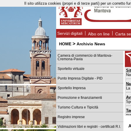
Il sito utilizza cookies (propri e di terze parti) per un corret
Servizi digitali
Albo on line
Carta se
>
HOME
Archivio News
Camera di commercio di Mantova-
Cremona-Pavia
Sportello virtuale
Si
Na
Punto Impresa Digitale - PID
Na
La
Sportello Impresa
Av
Promozione e finanziamenti
Spo
Turismo Cultura e Tipicità
Ta
nu
Registro imprese
Sp
A
Vidimazioni libri e registri - certificati R.I.
da