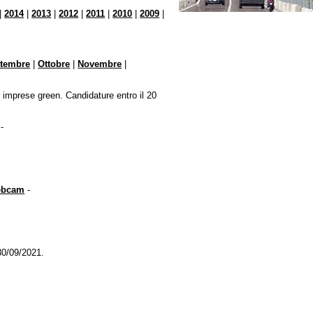
|
2014
|
2013
|
2012
|
2011
|
2010
|
2009
|
ttembre
|
Ottobre
|
Novembre
|
r imprese green. Candidature entro il 20
-
webcam
-
30/09/2021.