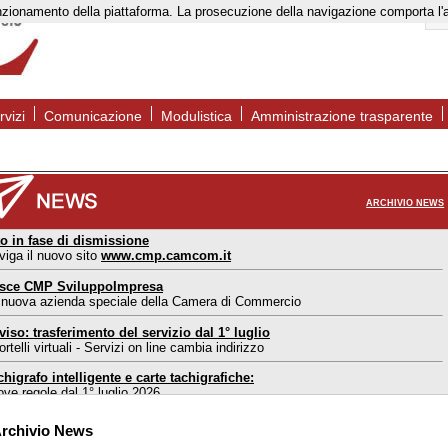
to funzionamento della piattaforma. La prosecuzione della navigazione comporta l
rvizi
Comunicazione
Modulistica
Amministrazione trasparente
ARCHIVIO NEWS
to in fase di dismissione
viga il nuovo sito
www.cmp.camcom.it
sce CMP SviluppoImpresa
 nuova azienda speciale della Camera di Commercio
viso: trasferimento del servizio dal 1° luglio
rtelli virtuali - Servizi on line cambia indirizzo
chigrafo intelligente e carte tachigrafiche:
ove regole dal 1° luglio 2026
ortello estero Mantova: nuove modalità di accesso
rchivio News
l 1° maggio 2026 accesso consentito solo su appuntamento