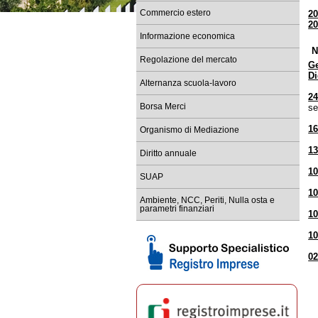
Commercio estero
2
Re
2
tem
Informazione economica
Ba
N
Sc
Regolazione del mercato
G
D
Co
Alternanza scuola-lavoro
Re
24
Borsa Merci
se
Sc
le
16
Organismo di Mediazione
13
Diritto annuale
10
SUAP
10
Ambiente, NCC, Periti, Nulla osta e
parametri finanziari
10
10
02