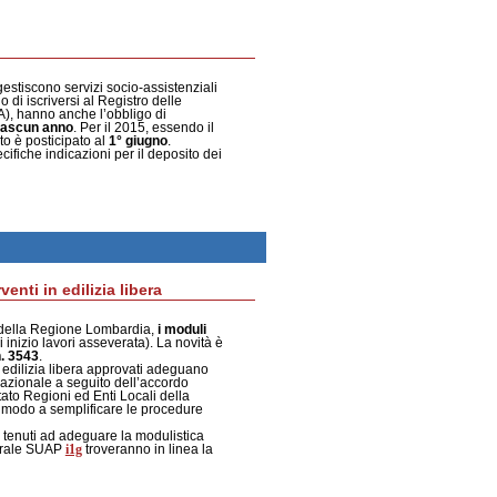
gestiscono servizi socio-assistenziali
o di iscriversi al Registro delle
), hanno anche l’obbligo di
iascun anno
. Per il 2015, essendo il
ito è posticipato al
1°
giugno
.
ifiche indicazioni per il deposito dei
nti in edilizia libera
 della Regione Lombardia,
i moduli
inizio lavori asseverata). La novità è
n. 3543
.
di edilizia libera approvati adeguano
o nazionale a seguito dell’accordo
ato Regioni ed Enti Locali della
l modo a semplificare le procedure
tenuti ad adeguare la modulistica
i1g
merale SUAP
troveranno in linea la