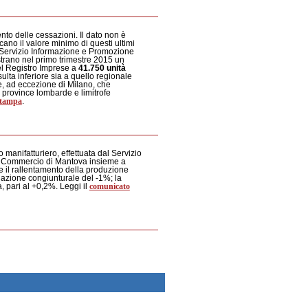
nto delle cessazioni. Il dato non è
ano il valore minimo di questi ultimi
al Servizio Informazione e Promozione
rano nel primo trimestre 2015 un
el Registro Imprese a
41.750 unità
sulta inferiore sia a quello regionale
ale, ad eccezione di Milano, che
 province lombarde e limitrofe
stampa
.
 manifatturiero, effettuata dal Servizio
 Commercio di Mantova insieme a
 il rallentamento della produzione
azione congiunturale del -1%; la
comunicato
, pari al +0,2%. Leggi il