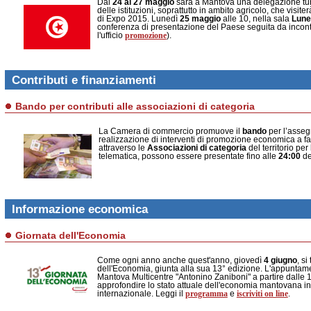
Dal
24 al 27 maggio
sarà a Mantova una delegazione tuni
delle istituzioni, soprattutto in ambito agricolo, che visiter
di Expo 2015. Lunedì
25 maggio
alle 10, nella sala
Lune
conferenza di presentazione del Paese seguita da incont
promozione
l'ufficio
).
Contributi e finanziamenti
Bando per contributi alle associazioni di categoria
La Camera di commercio promuove il
bando
per l’assegn
realizzazione di interventi di promozione economica a f
attraverso le
Associazioni di categoria
del territorio pe
telematica, possono essere presentate fino alle
24:00
d
Informazione economica
Giornata dell'Economia
Come ogni anno anche quest'anno, giovedì
4 giugno
, s
dell'Economia, giunta alla sua 13° edizione. L'appunta
Mantova Multicentre "Antonino Zaniboni" a partire dalle 
approfondire lo stato attuale dell'economia mantovana in
programma
iscriviti on line
internazionale. Leggi il
e
.