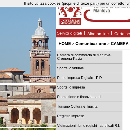
Il sito utilizza cookies (propri e di terze parti) per un corret
Servizi digitali
Albo on line
Carta se
HOME
Comunicazione
CAMERA
>
>
Camera di commercio di Mantova-
Cremona-Pavia
Sportello virtuale
Punto Impresa Digitale - PID
Sportello Impresa
Promozione e finanziamenti
Turismo Cultura e Tipicità
Registro imprese
Vidimazioni libri e registri - certificati R.I.