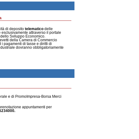
a
tà di deposito
telematico
delle
e esclusivamente attraverso il portale
o dello Sviluppo Economico.
brevetti della Camera di Commercio
 i pagamenti di tasse e diritti di
 industriale dovranno obbligatoriamente
 camerale e di PromoImpresa-Borsa Merci
e prenotazione appuntamenti per
6234000.