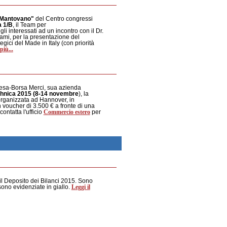
 Mantovano"
del Centro congressi
a 1/B
, il Team per
li interessati ad un incontro con il Dr.
ami, per la presentazione del
egici del Made in Italy (con priorità
più...
esa-Borsa Merci, sua azienda
chnica 2015 (8-14 novembre
), la
organizzata ad Hannover, in
voucher di 3.500 € a fronte di una
Commercio estero
ontatta l'ufficio
per
il Deposito dei Bilanci 2015. Sono
Leggi il
sono evidenziate in giallo.