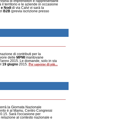
sina di imprenditori e rappresentanti
à il territorio e le aziende in occasione
 e Nodi
di via Calvi vi sarà la
ri
B2B
(previa iscrizione presso
azione di contributi per la
avore delle
MPMI
mantovane
r l'anno 2015. Le domande, solo in via
Per saperne di più...
el
19 giugno
2015.
i terrà la Giornata Nazionale
mento è al Mamu, Centro Congressi
10.15. Sarà l'occasione per
 relazione al contesto nazionale e