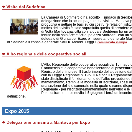
Visita dal Sudafrica
La Camera di Commercio ha accolto il sindaco di
Sedib
delegazione che lo accompagna nella visita a Mantova pe
produttiva e gettare le basi su cui costruire relazioni isti
motivo della visita è stato soprattutto quello di prender
di
Volta Mantovana
, città con la quale Sedibeng ha un a
tenuto nella sala Arte e Arti di palazzo Andreani, con un s
delegato di Giunta per Expo, e il segretario generale
Mar
comunicato stampa
di Sediben e il console generale Saul K. Molobi. Leggi il
.
Albo regionale delle cooperative sociali
L’Albo Regionale delle cooperative sociali dal 15 maggio
Commercio e le cooperative beneficeranno di
procedure
Registro delle Imprese. Il trasferimento della gestione 
con la Legge Regionale n. 19/2014 e con il Regolament
stato disciplinato il funzionamento dell’albo prevedendo i r
mantenimento, i tempi e le modalità di iscrizione, i casi 
una sezione del sito camerale nella quale saranno dispon
Regionale - per l’iscrizione/mantenimento nell’Albo e le i
Per illustrare queste novità il
5 giugno
si terrà un incontr
definizione.
Expo 2015
Delegazione tunisina a Mantova per Expo