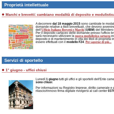
Proprietà intellettuale
Marchi e brevetti: cambiano modalità di deposito e modulistic
A decorrere
dal 18 maggio 2015
sono cambiate le modali
domande relative a titoli brevettuali, che devono avvenir
Ufficio Italiano Brevetti e Marchi
dell’
(
UIBM
) del Minister
Per il deposito cartaceo delle domande presso l'ufficio 
nuova modulistica cartacea
sarà necessario utilizzare la
ed
deposito e di mantenimento in vita dei titoli di proprietà
Per saperne di più...
essere effettuati con il
modello F24
.
Servizi di sportello
1° giugno - uffici chiusi
Lunedì
1 giugno
tutti gli uffici e gli sportelli dell'Ente
sono chiusi
.
Per informazioni su Registro Imprese, diritto camerale 
rilascio/rinnovo firma digitale rivolgersi al call center
037