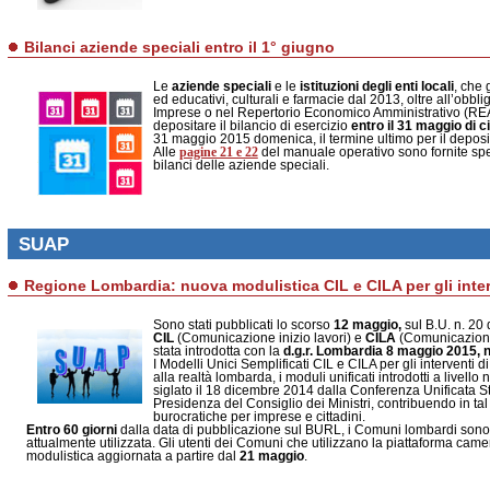
Bilanci aziende speciali entro il 1° giugno
Le
aziende speciali
e le
istituzioni degli enti locali
, che 
ed educativi, culturali e farmacie dal 2013, oltre all’obblig
Imprese o nel Repertorio Economico Amministrativo (REA
depositare il bilancio di esercizio
entro il
31 maggio
di c
31 maggio
2015
domenica,
il termine ultimo per il depos
pagine 21 e 22
Alle
del manuale operativo sono fornite spec
bilanci delle aziende speciali.
SUAP
Regione Lombardia: nuova modulistica CIL e CILA per gli interve
Sono stati pubblicati lo scorso
12 maggio,
sul B.U. n. 20
CIL
(Comunicazione inizio lavori) e
CILA
(Comunicazioni 
stata introdotta con la
d.g.r. Lombardia 8 maggio 2015, 
I Modelli Unici Semplificati CIL e CILA per gli interventi 
alla realtà lombarda, i moduli unificati introdotti a livell
siglato il 18 dicembre 2014 dalla Conferenza Unificata St
Presidenza del Consiglio dei Ministri, contribuendo in ta
burocratiche per imprese e cittadini.
Entro 60 giorni
dalla data di pubblicazione sul BURL, i Comuni lombardi sono 
attualmente utilizzata. Gli utenti dei Comuni che utilizzano la piattaforma ca
modulistica aggiornata a partire dal
21 maggio
.