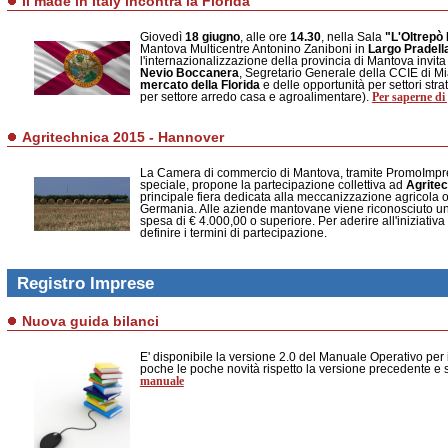
Il made in Italy incontra la Florida
Giovedì
18 giugno
, alle ore
14.30
, nella Sala
"L'Oltrepò
Mantova Multicentre Antonino Zaniboni in
Largo Pradell
l'internazionalizzazione della provincia di Mantova invita g
Nevio Boccanera
, Segretario Generale della CCIE di Mi
mercato della Florida
e delle opportunità per settori strat
Per saperne di 
per settore arredo casa e agroalimentare).
Agritechnica 2015 - Hannover
La Camera di commercio di Mantova, tramite PromoImpr
speciale, propone la partecipazione collettiva ad
Agrite
principale fiera dedicata alla meccanizzazione agricola 
Germania. Alle aziende mantovane viene riconosciuto un 
spesa di € 4.000,00 o superiore. Per aderire all'iniziativa c
definire i termini di partecipazione.
Registro Imprese
Nuova guida bilanci
E' disponibile la versione 2.0 del Manuale Operativo per 
poche le poche novità rispetto la versione precedente e 
manuale