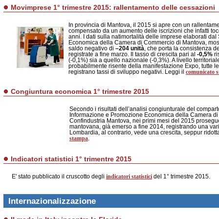
Movimprese 1° trimestre 2015: rallentamento delle cessazioni
In provincia di Mantova, il 2015 si apre con un rallentame
compensato da un aumento delle iscrizioni che infatti tocc
anni. I dati sulla natimortalità delle imprese elaborati d
Economica della Camera di Commercio di Mantova, most
saldo negativo di
–204 unità
, che porta la consistenza d
registrate a fine marzo. Il tasso di crescita pari al
-0,5%
ri
(-0,1%) sia a quello nazionale (-0,3%). A livello territori
probabilmente risente della manifestazione Expo, tutte le
comunicato 
registrano tassi di sviluppo negativi. Leggi il
Congiuntura economica 1° trimestre 2015
Secondo i risultati dell’analisi congiunturale del comparto
Informazione e Promozione Economica della Camera di
Confindustria Mantova, nei primi mesi del 2015 prosegue
mantovana, già emerso a fine 2014, registrando una vari
Lombardia, al contrario, vede una crescita, seppur ridotta
stampa
.
Indicatori statistici 1° trimentre 2015
indicatori statistici
E' stato pubblicato il cruscotto degli
del 1° trimestre 2015.
Internazionalizzazione