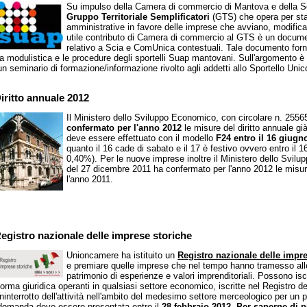
Su impulso della Camera di commercio di Mantova e della Sede 
Gruppo Territoriale Semplificatori
(GTS) che opera per sta
amministrative in favore delle imprese che avviano, modifica
utile contributo di Camera di commercio al GTS è un docum
relativo a Scia e ComUnica contestuali. Tale documento fornis
la modulistica e le procedure degli sportelli Suap mantovani. Sull'argomento 
un seminario di formazione/informazione rivolto agli addetti allo Sportello Unic
iritto annuale 2012
Il Ministero dello Sviluppo Economico, con circolare n. 255
confermato per l'anno 2012
le misure del diritto annuale gi
deve essere effettuato con il modello
F24 entro il 16 giugn
quanto il 16 cade di sabato e il 17 è festivo ovvero entro il 
0,40%). Per le nuove imprese inoltre il Ministero dello Svil
del 27 dicembre 2011 ha confermato per l'anno 2012 le misure 
l'anno 2011.
egistro nazionale delle imprese storiche
Unioncamere ha istituito un
Registro nazionale delle impre
e premiare quelle imprese che nel tempo hanno tramesso all
patrimonio di esperienze e valori imprenditoriali. Possono iscr
forma giuridica operanti in qualsiasi settore economico, iscritte nel Registro d
ininterrotto dell'attività nell'ambito del medesimo settore merceologico per un 
domanda deve essere presentata entro il
28 febbraio 2012
.
Per saperne di pi