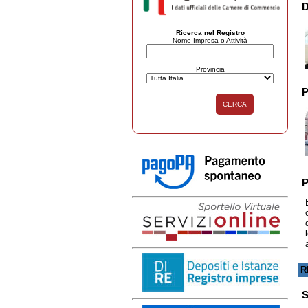
D
Ricerca nel Registro
Nome Impresa o Attività
Provincia
P
CERCA
P
R
S