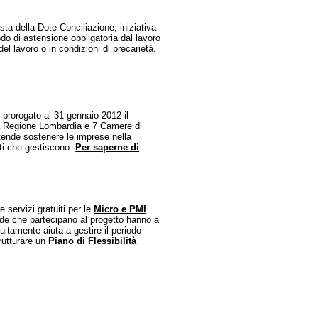
esta della Dote Conciliazione, iniziativa
do di astensione obbligatoria dal lavoro
 lavoro o in condizioni di precarietà.
to prorogato al 31 gennaio 2012 il
la Regione Lombardia e 7 Camere di
tende sostenere le imprese nella
dati che gestiscono.
Per saperne di
 servizi gratuiti per le
Micro e PMI
ende che partecipano al progetto hanno a
itamente aiuta a gestire il periodo
rutturare un
Piano di Flessibilità