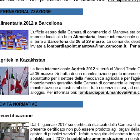
NTERNAZIONALIZZAZIONE
limentaria 2012 a Barcellona
L'ufficio estero della Camera di commercio di Mantova sta or
imprese locali alla fiera
Alimentaria
, leader internazionale n
si terrà a
Barcellona
dal
26 al 29 marzo
. Le domande, debi
inviate a
lombardiapoint.mantova@mn.camcom.it
.
Per s
gritek in Kazakhstan
La fiera internazionale
Agritek 2012
si terrà al World Trade 
al 16 marzo
. Si tratta di una manifestazione per le impres
soprattutto per il settore della meccanica agricola e per l'agri
finanziamento garantito dalla Camera di commercio le imprese
manifestazione a costi simbolici, tutti i servizi inclusi, ad ec
alloggio. Per informazioni:
lombardiapoint.mantova@mn.c
OVITÀ NORMATIVE
ecertificazione
Dal 1° gennaio 2012 sui certificati rilasciati dalla Camera di 
presente certificato non può essere prodotto agli organi della
gestori di pubblici servizi". Infatti a seguito dell'entrata in v
stabilità per il 2012) le
pubbliche amministrazioni
e i gesto