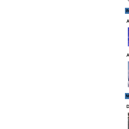
I
A
A
N
D