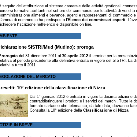
A seguito dell'attribuzione al sistema camerale delle attività gestionali conness
percorsi formativi abilitanti nel settore del commercio per le attività di vendita 
somministrazione alimenti e bevande, agenti e rappresentanti di commercio e ag
Camera di commercio ha predisposto l'
Elenco dei commissari esperti
. L'av
richiedere l'iscrizione nell'elenco è disponibile on line.
MBIENTE
ichiarazione SISTRI/Mud (Mudino): proroga
Prorogato
dal 31 dicembre 2011 al
30 aprile 2012
il termine per la presentaz
relativa al periodo precedente alla definitiva entrata in vigore del SISTRI. La d
relativi a tutto il 2011.
EGOLAZIONE DEL MERCATO
revetti: 10° edizione della classificazione di Nizza
Dal 1° gennaio 2012 è entrata in vigore la decima edizione d
contraddistinguere i prodotti e i servizi dei marchi. Tutte le
formato cartaceo che telematico, da tale data, dovranno fare 
Consulta la 10° edizione della
Classificazione di Nizza
.
OTIZIE IN BREVE