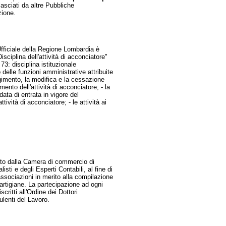
ilasciati da altre Pubbliche
zione.
fficiale della Regione Lombardia è
sciplina dell'attività di acconciatore"
 73: disciplina istituzionale
o delle funzioni amministrative attribuite
olgimento, la modifica e la cessazione
imento dell'attività di acconciatore; - la
data di entrata in vigore del
tività di acconciatore; - le attività ai
zato dalla Camera di commercio di
sti e degli Esperti Contabili, al fine di
associazioni in merito alla compilazione
rtigiane. La partecipazione ad ogni
critti all'Ordine dei Dottori
ulenti del Lavoro.