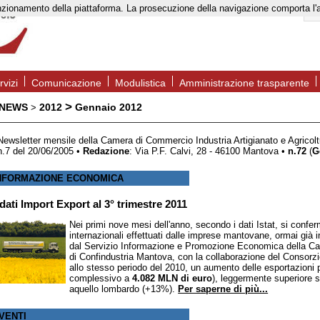
to funzionamento della piattaforma. La prosecuzione della navigazione comporta l
rvizi
Comunicazione
Modulistica
Amministrazione trasparente
>
 NEWS
2012
Gennaio 2012
>
Newsletter mensile della Camera di Commercio Industria Artigianato e Agricolt
n.7 del 20/06/2005 •
Redazione
: Via P.F. Calvi, 28 - 46100 Mantova •
n.72
(
G
NFORMAZIONE ECONOMICA
 dati Import Export al 3° trimestre 2011
Nei primi nove mesi dell'anno, secondo i dati Istat, si confe
internazionali effettuati dalle imprese mantovane, ormai già in
dal Servizio Informazione e Promozione Economica della Ca
di Confindustria Mantova, con la collaborazione del Consorzi
allo stesso periodo del 2010, un aumento delle esportazioni 
complessivo a
4.082 MLN di euro
), leggermente superiore 
aquello lombardo (+13%).
Per saperne di più...
VENTI