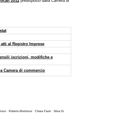
locali 2012
predisposto dalla Camera di
stat
 atti al Registro Imprese
sili iscrizioni, modifiche e
lla Camera di commercio
Rossi · Roberta Montresor · Chiara Fanin · Silvia Di