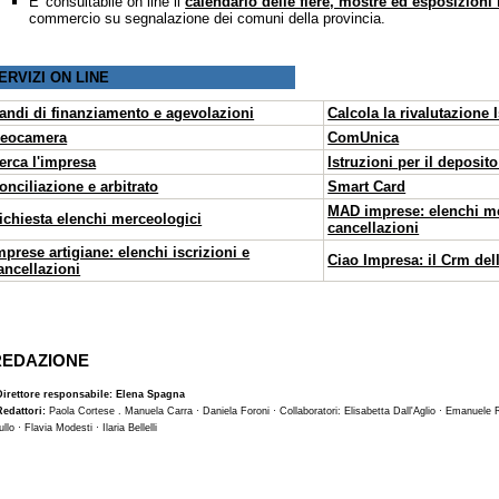
E' consultabile on line il
calendario delle fiere, mostre ed esposizioni 
commercio su segnalazione dei comuni della provincia.
ERVIZI ON LINE
andi di finanziamento e agevolazioni
Calcola la rivalutazione I
eocamera
ComUnica
erca l'impresa
Istruzioni per il deposito
onciliazione e arbitrato
Smart Card
MAD imprese: elenchi men
ichiesta elenchi merceologici
cancellazioni
mprese artigiane: elenchi iscrizioni e
Ciao Impresa: il Crm de
ancellazioni
REDAZIONE
Direttore responsabile: Elena Spagna
Redattori:
Paola Cortese . Manuela Carra · Daniela Foroni · Collaboratori: Elisabetta Dall'Aglio · Emanuele 
ullo · Flavia Modesti · Ilaria Bellelli