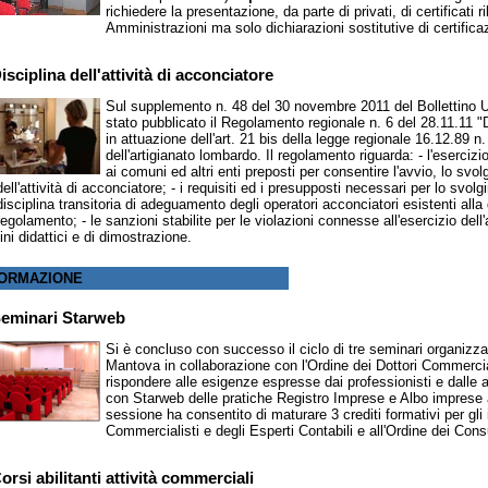
richiedere la presentazione, da parte di privati, di certificati r
Amministrazioni ma solo dichiarazioni sostitutive di certifica
isciplina dell'attività di acconciatore
Sul supplemento n. 48 del 30 novembre 2011 del Bollettino U
stato pubblicato il Regolamento regionale n. 6 del 28.11.11 "Di
in attuazione dell'art. 21 bis della legge regionale 16.12.89 n.
dell'artigianato lombardo. Il regolamento riguarda: - l'esercizi
ai comuni ed altri enti preposti per consentire l'avvio, lo sv
dell'attività di acconciatore; - i requisiti ed i presupposti necessari per lo svolg
disciplina transitoria di adeguamento degli operatori acconciatori esistenti alla 
regolamento; - le sanzioni stabilite per le violazioni connesse all'esercizio dell'at
fini didattici e di dimostrazione.
ORMAZIONE
eminari Starweb
Si è concluso con successo il ciclo di tre seminari organiz
Mantova in collaborazione con l'Ordine dei Dottori Commerciali
rispondere alle esigenze espresse dai professionisti e dalle 
con Starweb delle pratiche Registro Imprese e Albo imprese a
sessione ha consentito di maturare 3 crediti formativi per gli is
Commercialisti e degli Esperti Contabili e all'Ordine dei Cons
orsi abilitanti attività commerciali