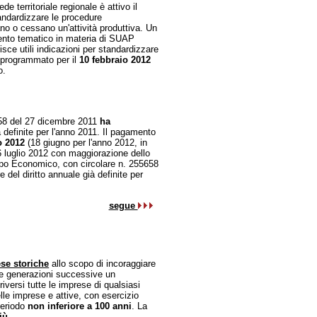
territoriale regionale è attivo il
ndardizzare le procedure
no o cessano un'attività produttiva. Un
ento tematico in materia di SUAP
ce utili indicazioni per standardizzare
è programmato per il
10 febbraio 2012
o.
658 del 27 dicembre 2011
ha
à definite per l'anno 2011. Il pagamento
o 2012
(18 giugno per l'anno 2012, in
16 luglio 2012 con maggiorazione dello
uppo Economico, con circolare n. 255658
del diritto annuale già definite per
segue
se storiche
allo scopo di incoraggiare
e generazioni successive un
iversi tutte le imprese di qualsiasi
elle imprese e attive, con esercizio
periodo
non inferiore a 100 anni
. La
ù...