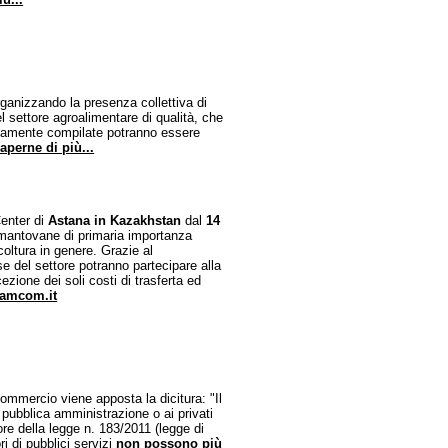
ganizzando la presenza collettiva di
el settore agroalimentare di qualità, che
tamente compilate potranno essere
aperne di più...
Center di
Astana in Kazakhstan
dal
14
e mantovane di primaria importanza
coltura in genere. Grazie al
 del settore potranno partecipare alla
cezione dei soli costi di trasferta ed
amcom.it
commercio viene apposta la dicitura: "Il
 pubblica amministrazione o ai privati
igore della legge n. 183/2011 (legge di
ri di pubblici servizi
non possono più