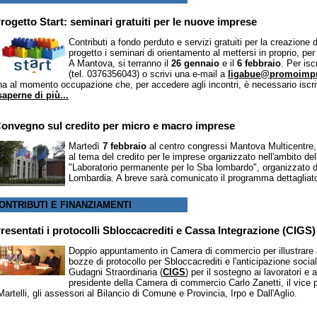
rogetto Start: seminari gratuiti per le nuove imprese
Contributi a fondo perduto e servizi gratuiti per la creazione
progetto i seminari di orientamento al mettersi in proprio, per 
A Mantova, si terranno il
26 gennaio
e il
6 febbraio
. Per is
(tel. 0376356043) o scrivi una e-mail a
ligabue@promoimpre
ha al momento occupazione che, per accedere agli incontri, è necessario iscriv
saperne di più...
onvegno sul credito per micro e macro imprese
Martedì
7 febbraio
al centro congressi Mantova Multicentre
al tema del credito per le imprese organizzato nell'ambito de
"Laboratorio permanente per lo Sba lombardo", organizzat
Lombardia. A breve sarà comunicato il programma dettagliato 
ONTRIBUTI E FINANZIAMENTI
resentati i protocolli Sbloccacrediti e Cassa Integrazione (CIGS)
Doppio appuntamento in Camera di commercio per illustrare ai 
bozze di protocollo per Sbloccacrediti e l'anticipazione socia
Gudagni Straordinaria (
CIGS
) per il sostegno ai lavoratori e 
presidente della Camera di commercio Carlo Zanetti, il vice 
Martelli, gli assessori al Bilancio di Comune e Provincia, Irpo e Dall'Aglio.