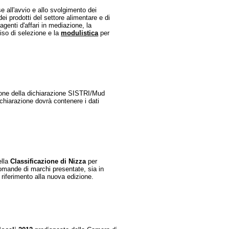
e all'avvio e allo svolgimento dei
dei prodotti del settore alimentare e di
enti d'affari in mediazione, la
viso di selezione e la
modulistica
per
ione della dichiarazione SISTRI/Mud
ichiarazione dovrà contenere i dati
ella
Classificazione di Nizza
per
 domande di marchi presentate, sia in
riferimento alla nuova edizione.