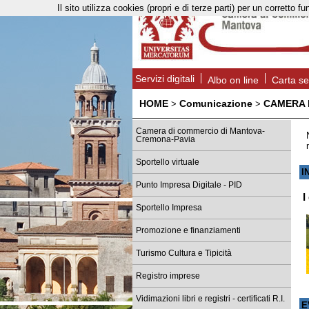
Il sito utilizza cookies (propri e di terze parti) per un corret
Servizi digitali
Albo on line
Carta se
HOME
Comunicazione
CAMERA
>
>
Camera di commercio di Mantova-
Cremona-Pavia
Sportello virtuale
I
Punto Impresa Digitale - PID
I
Sportello Impresa
Promozione e finanziamenti
Turismo Cultura e Tipicità
Registro imprese
Vidimazioni libri e registri - certificati R.I.
E