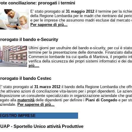
ote conciliazione: prorogati i termini
E' stato prorogato al
31 maggio 2012
il termine per la richi
della Regione Lombardia per le madri che rientrano dal perio
e per le imprese che assumono madri escluse dal mercato del
Per saperne di più...
rorogato il bando e-Security
Ultimi giorni per usufruire del bando e-sicurity, per cui è sta
termine per la presentazione delle domande. Finanziato dal
Commercio lombarde tra cui quella di Mantova, il progetto in
verifica della sicurezza dei propri sistemi informatici e dei 
più....
rorogato il bando Cestec
E' stato prorogato al
31 marzo 2012
il bando della Regione Lombardia che offre
che attivano azioni di conciliazione vita-lavoro per i propri dipendenti. Le azi
disposizione un consulente specializzato in organizzazione aziendale che gratu
legato alla
maternità
delle dipendenti per definire i
Piani di Congedo
e per st
aziendale.
Per saperne di più...
EGISTRO IMPRESE
UAP - Sportello Unico attività Produttive