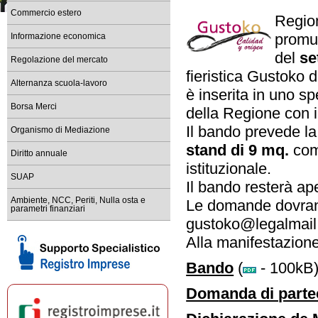
dal 1° maggio 2026 accesso c
Commercio estero
Regio
Registro Imprese sede di Ma
promu
Informazione economica
tempi di lavorazione delle prat
del
se
Regolazione del mercato
Bandi e contributi per le im
fieristica Gustoko d
Scopri i bandi della Camera di 
Alternanza scuola-lavoro
è inserita in uno sp
Comunicati stampa ed event
Borsa Merci
della Regione con 
Resta informato sulle iniziat
Il bando prevede l
Organismo di Mediazione
Scopri l'ultimo numero di 
stand di 9 mq.
comp
leggilo su PC, tablet o smartp
Diritto annuale
istituzionale.
SUAP
Il bando resterà ape
Ambiente, NCC, Periti, Nulla osta e
Le domande dovrann
parametri finanziari
gustoko@legalmail.
Alla manifestazione
Bando
(
- 100kB
Domanda di parte