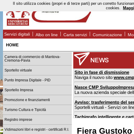
Il sito utilizza cookies (propri e di terze parti) per un corretto funzi
cookies.
Maggi
Servizi digitali
Albo on line
Carta servizi
Comunicazione
Mod
HOME
Camera di commercio di Mantova-
Cremona-Pavia
Sportello virtuale
Sito in fase di dismissione
Naviga il nuovo sito
www.cmp
Punto Impresa Digitale - PID
Nasce CMP SviluppoImpres
Sportello Impresa
La nuova azienda speciale de
Promozione e finanziamenti
Avviso: trasferimento del ser
Sportelli virtuali - Servizi on l
Turismo Cultura e Tipicità
Tachigrafo intelligente e car
Registro imprese
nuove regole dal 1° luglio 2026
Fiera Gustoko
Vidimazioni libri e registri - certificati R.I.
Sportello estero Mantova: n