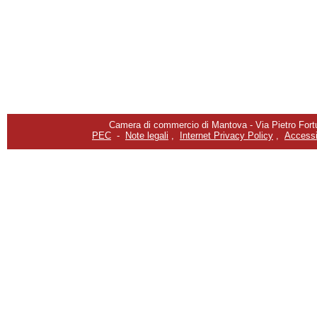
Camera di commercio di Mantova - Via Pietro Fortu
PEC
-
Note legali
,
Internet Privacy Policy
,
Accessib