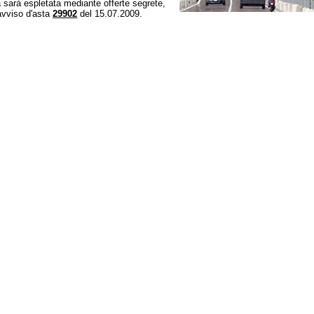
 sarà espletata mediante offerte segrete,
avviso d'asta
29902
del 15.07.2009.