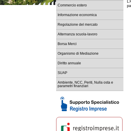
L'
Commercio estero
pa
Re
tem
Informazione economica
Ba
Sc
Regolazione del mercato
Co
Alternanza scuola-lavoro
Re
Borsa Merci
Sc
le
Organismo di Mediazione
Diritto annuale
SUAP
Ambiente, NCC, Periti, Nulla osta e
parametri finanziari