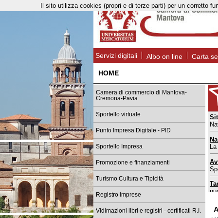
Il sito utilizza cookies (propri e di terze parti) per un corret
Servizi digitali
Albo on line
Carta se
HOME
Camera di commercio di Mantova-
Cremona-Pavia
Sportello virtuale
Si
Na
Punto Impresa Digitale - PID
Na
La
Sportello Impresa
Av
Promozione e finanziamenti
Spo
Turismo Cultura e Tipicità
Ta
nu
Registro imprese
Sp
A
Vidimazioni libri e registri - certificati R.I.
da