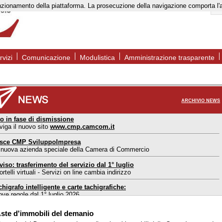
to funzionamento della piattaforma. La prosecuzione della navigazione comporta l
rvizi
Comunicazione
Modulistica
Amministrazione trasparente
ARCHIVIO NEWS
to in fase di dismissione
viga il nuovo sito
www.cmp.camcom.it
sce CMP SviluppoImpresa
 nuova azienda speciale della Camera di Commercio
viso: trasferimento del servizio dal 1° luglio
rtelli virtuali - Servizi on line cambia indirizzo
chigrafo intelligente e carte tachigrafiche:
ove regole dal 1° luglio 2026
ortello estero Mantova: nuove modalità di accesso
ste d'immobili del demanio
l 1° maggio 2026 accesso consentito solo su appuntamento