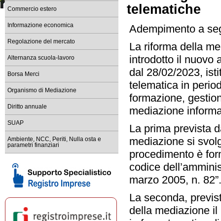
dal 1° maggio 2026 accesso c
telematiche
Commercio estero
Registro Imprese sede di Ma
Informazione economica
Adempimento a segui
tempi di lavorazione delle prat
Regolazione del mercato
La riforma della m
Bandi e contributi per le im
Scopri i bandi della Camera di 
introdotto il nuovo 
Alternanza scuola-lavoro
Comunicati stampa ed event
dal 28/02/2023, ist
Borsa Merci
Resta informato sulle iniziat
telematica in perio
Organismo di Mediazione
Scopri l'ultimo numero di 
formazione, gestion
leggilo su PC, tablet o smartp
Diritto annuale
mediazione informa
SUAP
La prima prevista d
mediazione si svolg
Ambiente, NCC, Periti, Nulla osta e
parametri finanziari
procedimento è forma
codice dell’amminist
marzo 2005, n. 82”
La seconda, previst
della mediazione i