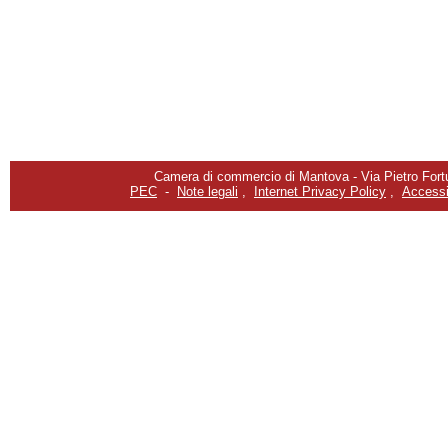
Camera di commercio di Mantova - Via Pietro Fortu
PEC
-
Note legali
,
Internet Privacy Policy
,
Accessib