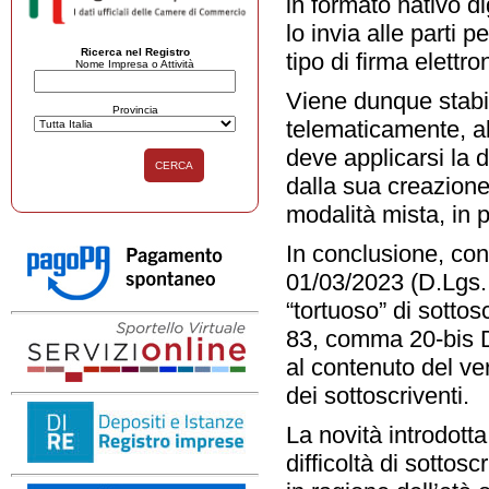
in formato nativo di
lo invia alle parti p
Ricerca nel Registro
tipo di firma elettro
Nome Impresa o Attività
Viene dunque stabi
Provincia
telematicamente, al
deve applicarsi la 
CERCA
dalla sua creazione
modalità mista, in p
In conclusione, con 
01/03/2023 (D.Lgs. 
“tortuoso” di sottos
83, comma 20-bis D
al contenuto del ver
dei sottoscriventi.
La novità introdotta 
difficoltà di sottosc