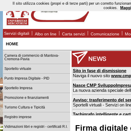
Il sito utilizza cookies (propri e di terze parti) per un corretto funzi
cookies.
Maggi
Servizi digitali
Albo on line
Carta servizi
Comunicazione
Mod
HOME
Camera di commercio di Mantova-
Cremona-Pavia
Sportello virtuale
Sito in fase di dismissione
Naviga il nuovo sito
www.cmp
Punto Impresa Digitale - PID
Nasce CMP SviluppoImpres
Sportello Impresa
La nuova azienda speciale de
Promozione e finanziamenti
Avviso: trasferimento del ser
Sportelli virtuali - Servizi on l
Turismo Cultura e Tipicità
Tachigrafo intelligente e car
Registro imprese
nuove regole dal 1° luglio 2026
Firma digitale 
Vidimazioni libri e registri - certificati R.I.
Sportello estero Mantova: n