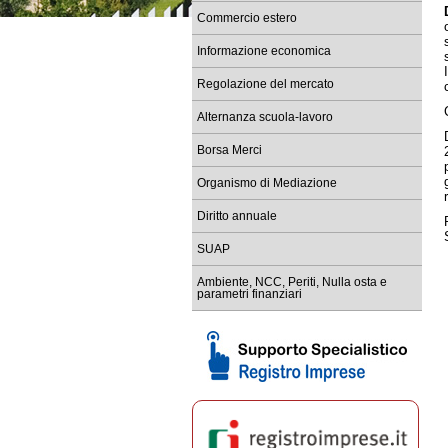
Commercio estero
Re
tem
Informazione economica
Ba
Sc
Regolazione del mercato
Co
Alternanza scuola-lavoro
Re
Borsa Merci
Sc
le
Organismo di Mediazione
Diritto annuale
SUAP
Ambiente, NCC, Periti, Nulla osta e
parametri finanziari