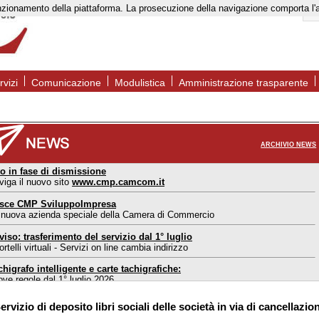
to funzionamento della piattaforma. La prosecuzione della navigazione comporta l
rvizi
Comunicazione
Modulistica
Amministrazione trasparente
ARCHIVIO NEWS
to in fase di dismissione
viga il nuovo sito
www.cmp.camcom.it
sce CMP SviluppoImpresa
 nuova azienda speciale della Camera di Commercio
viso: trasferimento del servizio dal 1° luglio
rtelli virtuali - Servizi on line cambia indirizzo
chigrafo intelligente e carte tachigrafiche:
ove regole dal 1° luglio 2026
ortello estero Mantova: nuove modalità di accesso
ervizio di deposito libri sociali delle società in via di cancellazio
l 1° maggio 2026 accesso consentito solo su appuntamento