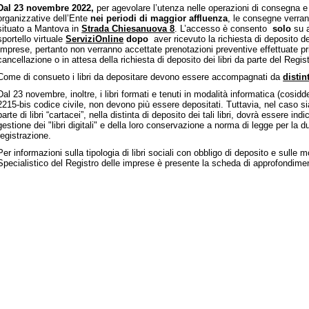
Dal
23 novembre 2022,
per agevolare l’utenza nelle operazioni di consegna 
gistro Imprese sede di Mantova: rallentamenti nei
organizzative dell’Ente
nei periodi di maggior affluenza
, le consegne verran
pi di lavorazione delle pratiche
situato a Mantova in
Strada Chiesanuova 8
. L’accesso è consento
solo
su a
sportello virtuale
ServiziOnline
dopo
aver ricevuto la richiesta di deposito dei
ndi e contributi per le imprese
Imprese, pertanto non verranno accettate prenotazioni preventive effettuate pri
opri i bandi della Camera di commercio per le imprese del territorio
cancellazione o in attesa della richiesta di deposito dei libri da parte del Regist
Come di consueto i libri da depositare devono essere accompagnati da
distin
municati stampa ed eventi
sta informato sulle iniziative della Camera di CR-MN-PV
Dal 23 novembre, inoltre, i libri formati e tenuti in modalità informatica (cosiddetti
2215-bis codice civile, non devono più essere depositati. Tuttavia, nel caso
opri l'ultimo numero di Unioncamere Economia & Imprese:
parte di libri “cartacei”, nella distinta di deposito dei tali libri, dovrà essere ind
ggilo su PC, tablet o smartphone!
gestione dei "libri digitali" e della loro conservazione a norma di legge per la du
registrazione.
Per informazioni sulla tipologia di libri sociali con obbligo di deposito e sulle
Specialistico del Registro delle imprese è presente la scheda di approfondim