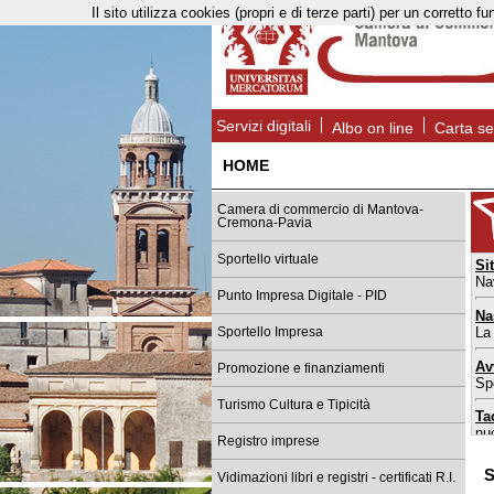
Il sito utilizza cookies (propri e di terze parti) per un corret
Servizi digitali
Albo on line
Carta se
HOME
Camera di commercio di Mantova-
Cremona-Pavia
Sportello virtuale
Si
Na
Punto Impresa Digitale - PID
Na
La
Sportello Impresa
Av
Promozione e finanziamenti
Spo
Turismo Cultura e Tipicità
Ta
nu
Registro imprese
Sp
S
Vidimazioni libri e registri - certificati R.I.
da