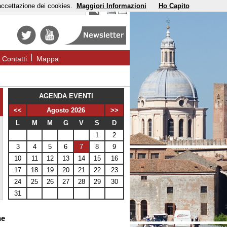
'accettazione dei cookies.
Maggiori Informazioni
Ho Capito
Contatti
Mappa
AGENDA EVENTI
<<
Agosto 2026
>>
L
M
M
G
V
S
D
1
2
3
4
5
6
7
8
9
10
11
12
13
14
15
16
17
18
19
20
21
22
23
24
25
26
27
28
29
30
31
ne