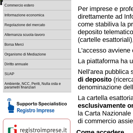
dal 1° maggio 2026 accesso c
Commercio estero
Per imprese e profe
Registro Imprese sede di Ma
direttamente ad In
Informazione economica
tempi di lavorazione delle prat
come stabiliva la pr
Regolazione del mercato
Bandi e contributi per le im
deposito telematico 
Scopri i bandi della Camera di 
Alternanza scuola-lavoro
(cartelle esattorial
Comunicati stampa ed event
Borsa Merci
Resta informato sulle iniziat
L'accesso avviene 
Organismo di Mediazione
Scopri l'ultimo numero di 
La piattaforma ha u
leggilo su PC, tablet o smartp
Diritto annuale
Nell'area pubblica 
SUAP
di deposito
(ricerc
Ambiente, NCC, Periti, Nulla osta e
denominazione dell
parametri finanziari
La cartella esattori
esclusivamente
o
la Carta Nazionale 
di commercio assieme
Come accedere