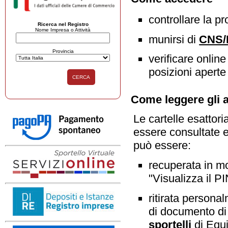
controllare la p
Ricerca nel Registro
Nome Impresa o Attività
munirsi di
CNS/F
Provincia
verificare online
posizioni aperte
CERCA
Come leggere gli a
Le cartelle esattor
essere consultate 
può essere:
recuperata in mo
"Visualizza il PI
ritirata persona
di documento di 
sportelli
di Equi