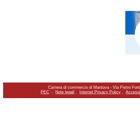
Camera di commercio di Mantova - Via Pietro Fortu
PEC
-
Note legali
,
Internet Privacy Policy
,
Accessib