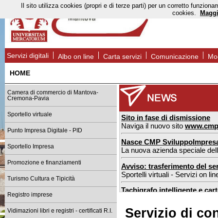
Il sito utilizza cookies (propri e di terze parti) per un corretto funzi
cookies.
Maggi
Servizi digitali
Albo on line
Carta servizi
Comunicazione
Mod
HOME
Camera di commercio di Mantova-
Cremona-Pavia
Sportello virtuale
Sito in fase di dismissione
Naviga il nuovo sito
www.cmp
Punto Impresa Digitale - PID
Nasce CMP SviluppoImpres
Sportello Impresa
La nuova azienda speciale de
Promozione e finanziamenti
Avviso: trasferimento del ser
Sportelli virtuali - Servizi on l
Turismo Cultura e Tipicità
Tachigrafo intelligente e car
Registro imprese
nuove regole dal 1° luglio 2026
Servizio di con
Vidimazioni libri e registri - certificati R.I.
Sportello estero Mantova: n