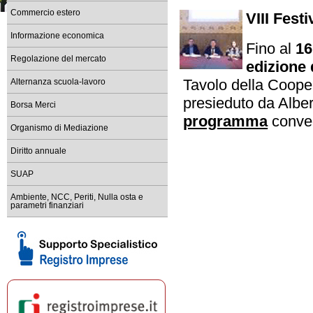
dal 1° maggio 2026 accesso c
Commercio estero
VIII Fest
Registro Imprese sede di Ma
Informazione economica
tempi di lavorazione delle prat
Fino al
16
Regolazione del mercato
edizione 
Bandi e contributi per le im
Scopri i bandi della Camera di 
Tavolo della Coope
Alternanza scuola-lavoro
Comunicati stampa ed event
presieduto da Alber
Borsa Merci
Resta informato sulle iniziat
programma
convegn
Organismo di Mediazione
Scopri l'ultimo numero di 
leggilo su PC, tablet o smartp
Diritto annuale
SUAP
Ambiente, NCC, Periti, Nulla osta e
parametri finanziari