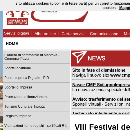
Il sito utilizza cookies (propri e di terze parti) per un corretto funzi
cookies.
Maggi
Servizi digitali
Albo on line
Carta servizi
Comunicazione
Mod
HOME
Camera di commercio di Mantova-
Cremona-Pavia
Sportello virtuale
Sito in fase di dismissione
Naviga il nuovo sito
www.cmp
Punto Impresa Digitale - PID
Nasce CMP SviluppoImpres
Sportello Impresa
La nuova azienda speciale de
Promozione e finanziamenti
Avviso: trasferimento del ser
Sportelli virtuali - Servizi on l
Turismo Cultura e Tipicità
Tachigrafo intelligente e car
Registro imprese
nuove regole dal 1° luglio 2026
VIII Festival 
Vidimazioni libri e registri - certificati R.I.
Sportello estero Mantova: n