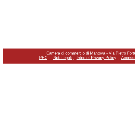
Camera di commercio di Mantova - Via Pietro Fortu
PEC
-
Note legali
,
Internet Privacy Policy
,
Accessib