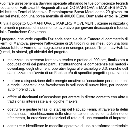
Vuoi fare un’esperienza davvero speciale affinando le tue competenze tecniche
gistro Imprese sede di Mantova: rallentamenti nei
l’occasione! Fatti avanti! Rispondi alla call CO-MANTOVA E MAKERS MOVEM
pi di lavorazione delle pratiche
dell'Istituto Fermi di Mantova. PromoImpresa-Borsa Merci cerca 20 giovani tra i 
per sei mesi, con una borsa mensile di 400,00 Euro.
Domande entro le 12:00 
ndi e contributi per le imprese
Al via il progetto CO-MANTOVA E MAKERS MOVEMENT, azione realizzata grazi
opri i bandi della Camera di commercio per le imprese del territorio
Strumenti e percorsi di inserimento lavorativo per giovani disoccupati e fuorius
dalla Fondazione Cariverona.
municati stampa ed eventi
sta informato sulle iniziative della Camera di CR-MN-PV
Il progetto, che vede capofila l’azienda speciale della Camera di commercio di 
Fermi di Mantova, prevede l’attivazione di 20 tirocini di sei mesi, con una bor
opri l'ultimo numero di Unioncamere Economia & Imprese:
stesso Istituto Fermi o, a integrazione e in sinergia, presso l’ImprimatvrFab L
ggilo su PC, tablet o smartphone!
Questi, in sintesi, gli obiettivi del progetto:
realizzare un percorso formativo teorico e pratico di 200 ore, finalizzato 
occupazionali dei partecipanti, strutturandone le competenze sui metodi e
coworking, degli strumenti operativi legati alle tecnologie 3.0, nonché de
da utilizzare nell’avvio di un FabLab e/o di specifici progetti operativi ne
mettere a disposizione delle energie creative un’occasione per speriment
e modelli operativi che favoriscono lo sviluppo di nuove idee, per indagar
autoimprenditiva
offrire ai tirocinanti un’occasione per entrare in diretto contatto con altr
tradizionali interessate alle logiche makers
costruire e gestire le fasi di start up del FabLab Fermi, attraverso la def
di business, l’identificazione delle strumentazioni tecniche, la definizio
riferimento, la creazione di relazioni di rete e di una comunità di imprese 
costruire e identificare le modalità operative di una piattaforma territoriale 