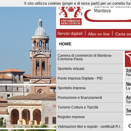
Il sito utilizza cookies (propri e di terze parti) per un corret
Servizi digitali
Albo on line
Carta se
HOME
Camera di commercio di Mantova-
Cremona-Pavia
Sportello virtuale
Si
Na
Punto Impresa Digitale - PID
Na
La
Sportello Impresa
Av
Promozione e finanziamenti
Spo
Turismo Cultura e Tipicità
Ta
nu
Registro imprese
Sp
C
Vidimazioni libri e registri - certificati R.I.
da