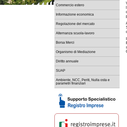
Commercio estero
Re
tem
Informazione economica
Ba
Sc
Regolazione del mercato
Co
Alternanza scuola-lavoro
Re
Borsa Merci
Sc
le
Organismo di Mediazione
Diritto annuale
SUAP
Ambiente, NCC, Periti, Nulla osta e
parametri finanziari