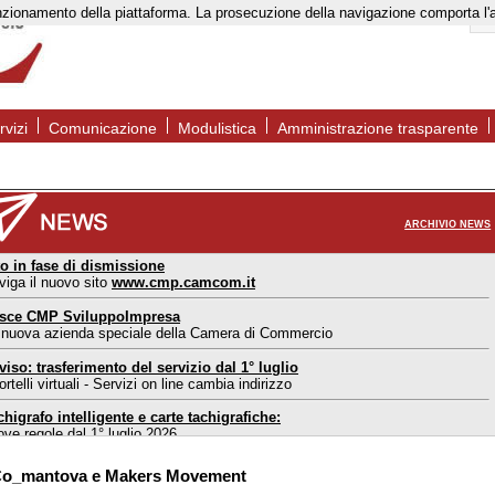
to funzionamento della piattaforma. La prosecuzione della navigazione comporta l
rvizi
Comunicazione
Modulistica
Amministrazione trasparente
ARCHIVIO NEWS
to in fase di dismissione
viga il nuovo sito
www.cmp.camcom.it
sce CMP SviluppoImpresa
 nuova azienda speciale della Camera di Commercio
viso: trasferimento del servizio dal 1° luglio
rtelli virtuali - Servizi on line cambia indirizzo
chigrafo intelligente e carte tachigrafiche:
ove regole dal 1° luglio 2026
ortello estero Mantova: nuove modalità di accesso
o_mantova e Makers Movement
l 1° maggio 2026 accesso consentito solo su appuntamento