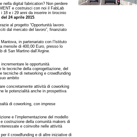
 nella digital fabrication? Non perdere
ENT e costruisci con noi il FabLab
18 e i 29 anni da inserire in tirocinio
del 24 aprile 2015
.
e al progetto “Opportunità lavoro.
citi dal mercato del lavoro”, finanziato
Mantova, in partenariato con l’Istituto
sa mensile di 400,00 Euro, presso lo
ab di San Martino dall’Argine.
a incrementare le opportunità
 le tecniche della coprogettazione, del
lle tecniche di networking e crowdfunding
l suo ambito
are concretamente attività di coworking
ne le potenzialità anche in prospettiva
e realtà di coworking, con imprese
inizione e l’implementazione del modello
ne e costruzione della comunità makers di
interessate e coinvolte nelle attività
per il crowdfunding e di altre iniziative di