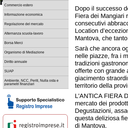
dal 1° maggio 2026 accesso c
Commercio estero
Dopo il successo de
Registro Imprese sede di Ma
Fiera dei Mangiari r
Informazione economica
tempi di lavorazione delle prat
consecutivi abbrac
Regolazione del mercato
Bandi e contributi per le im
Location d’eccezion
Scopri i bandi della Camera di 
Alternanza scuola-lavoro
Mantova, che tanto 
Comunicati stampa ed event
Borsa Merci
Resta informato sulle iniziat
Sarà che ancora ogg
Organismo di Mediazione
nelle piazze, fra i
Scopri l'ultimo numero di 
leggilo su PC, tablet o smartp
tradizioni gastrono
Diritto annuale
offerte con grande a
SUAP
giacimento straordina
Ambiente, NCC, Periti, Nulla osta e
territorio della prov
parametri finanziari
L'ANTICA FIERA DE
mercato dei prodott
Degustazioni, assag
questa deliziosa fi
di Mantova.