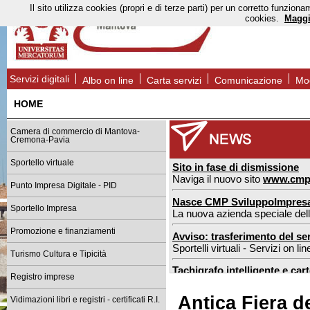
Il sito utilizza cookies (propri e di terze parti) per un corretto funzi
cookies.
Maggi
Servizi digitali
Albo on line
Carta servizi
Comunicazione
Mod
HOME
Camera di commercio di Mantova-
Cremona-Pavia
Sportello virtuale
Sito in fase di dismissione
Naviga il nuovo sito
www.cmp
Punto Impresa Digitale - PID
Nasce CMP SviluppoImpres
Sportello Impresa
La nuova azienda speciale de
Promozione e finanziamenti
Avviso: trasferimento del ser
Sportelli virtuali - Servizi on l
Turismo Cultura e Tipicità
Tachigrafo intelligente e car
Registro imprese
nuove regole dal 1° luglio 2026
Antica Fiera d
Vidimazioni libri e registri - certificati R.I.
Sportello estero Mantova: n