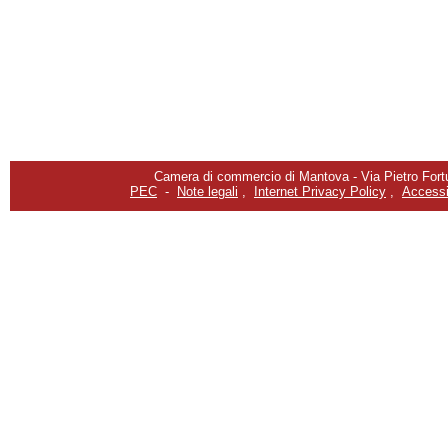
Camera di commercio di Mantova - Via Pietro Fortu
PEC
-
Note legali
,
Internet Privacy Policy
,
Accessib