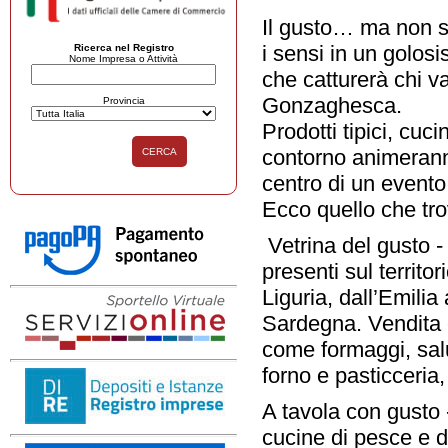
Il gusto… ma non so
i sensi in un golosis
Ricerca nel Registro
Nome Impresa o Attività
che catturerà chi v
Gonzaghesca.
Provincia
Prodotti tipici, cuci
contorno animerann
CERCA
centro di un evento
Ecco quello che tro
Vetrina del gusto 
presenti sul territo
Liguria, dall’Emilia
Sardegna. Vendita e
come formaggi, salum
forno e pasticceria, 
A tavola con gusto 
cucine di pesce e d