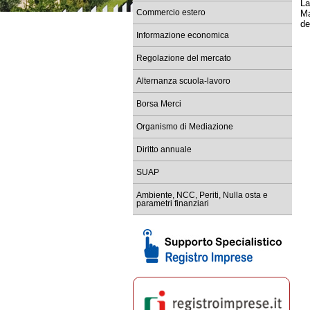
La
Commercio estero
Ma
Re
de
tem
Informazione economica
Ba
Sc
Regolazione del mercato
Co
Alternanza scuola-lavoro
Re
Borsa Merci
Sc
le
Organismo di Mediazione
Diritto annuale
SUAP
Ambiente, NCC, Periti, Nulla osta e
parametri finanziari