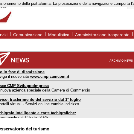
to funzionamento della piattaforma. La prosecuzione della navigazione comporta l
rvizi
Comunicazione
Modulistica
Amministrazione trasparente
ARCHIVIO NEWS
to in fase di dismissione
viga il nuovo sito
www.cmp.camcom.it
sce CMP SviluppoImpresa
 nuova azienda speciale della Camera di Commercio
viso: trasferimento del servizio dal 1° luglio
rtelli virtuali - Servizi on line cambia indirizzo
chigrafo intelligente e carte tachigrafiche:
ove regole dal 1° luglio 2026
ortello estero Mantova: nuove modalità di accesso
sservatorio del turismo
l 1° maggio 2026 accesso consentito solo su appuntamento