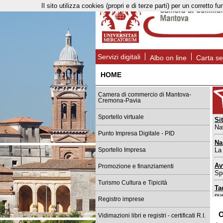
Il sito utilizza cookies (propri e di terze parti) per un corret
Servizi digitali
Albo on line
Carta se
HOME
Camera di commercio di Mantova-
Cremona-Pavia
Sportello virtuale
Si
Na
Punto Impresa Digitale - PID
Na
La
Sportello Impresa
Av
Promozione e finanziamenti
Spo
Turismo Cultura e Tipicità
Ta
nu
Registro imprese
Sp
O
Vidimazioni libri e registri - certificati R.I.
da