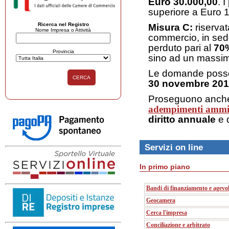
Euro 30.000,00
. 
superiore a Euro 1
Ricerca nel Registro
Misura C:
riservat
Nome Impresa o Attività
commercio, in sed
perduto pari al
70
Provincia
sino ad un massim
Le domande posson
CERCA
30 novembre 201
Proseguono anche t
adempimenti ammin
diritto annuale
e 
Servizi on line
In primo piano
Bandi di finanziamento e agevol
Geocamera
Cerca l'impresa
Conciliazione e arbitrato