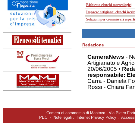
Richiesta elenchi merceologici
Imprese artigiane: elenchi iscriz
Selezioni per commissari esperti
Redazione
CameraNews
- Ne
Artigianato e Agric
20/06/2005 •
Red
responsabile: E
Carra - Daniela For
Rossi - Chiara Fanin
Camera di commercio di Mantova - Via Pietro Fortu
PEC
-
Note legali
,
Internet Privacy Policy
,
Accessib