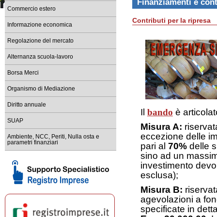
Finanziamenti e cont
Commercio estero
Contributi per la ripresa
Informazione economica
Regolazione del mercato
Alternanza scuola-lavoro
Borsa Merci
Organismo di Mediazione
Diritto annuale
Il
bando
è articolat
SUAP
Misura A:
riservat
eccezione delle i
Ambiente, NCC, Periti, Nulla osta e
parametri finanziari
pari al
70%
delle s
sino ad un massim
investimento devon
esclusa);
Misura B:
riservat
agevolazioni a fon
specificate in det