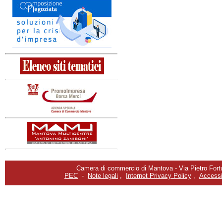
Camera di commercio di Mantova - Via Pietro Fortu
PEC
-
Note legali
,
Internet Privacy Policy
,
Accessib