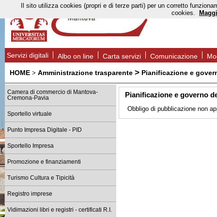
Il sito utilizza cookies (propri e di terze parti) per un corretto funzi
cookies.
Maggi
Servizi digitali
Albo on line
Carta servizi
Comunicazione
Mod
>
HOME
Amministrazione trasparente
Pianificazione e govern
>
Camera di commercio di Mantova-
Pianificazione e governo del
Cremona-Pavia
Obbligo di pubblicazione non ap
Sportello virtuale
Punto Impresa Digitale - PID
Sportello Impresa
Promozione e finanziamenti
Turismo Cultura e Tipicità
Registro imprese
Vidimazioni libri e registri - certificati R.I.