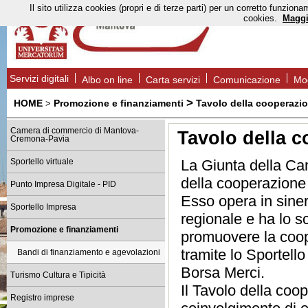
Il sito utilizza cookies (propri e di terze parti) per un corretto funzi
cookies.
Maggi
Servizi digitali
Albo on line
Carta servizi
Comunicazione
Mod
>
HOME
Promozione e finanziamenti
Tavolo della cooperazi
>
Camera di commercio di Mantova-
Tavolo della c
Cremona-Pavia
La Giunta della Cam
Sportello virtuale
della cooperazione 
Punto Impresa Digitale - PID
Esso opera in sinerg
Sportello Impresa
regionale e ha lo sc
Promozione e finanziamenti
promuovere la coop
tramite lo Sportel
Bandi di finanziamento e agevolazioni
Borsa Merci.
Turismo Cultura e Tipicità
Il Tavolo della coo
Registro imprese