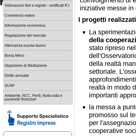
coinvolgimento di es
Vidimazioni libri e registri - certificati R.I.
iniziative messe i
Commercio estero
I progetti realizzat
Informazione economica
La sperimentazi
Regolazione del mercato
della cooperaz
Alternanza scuola-lavoro
stato ripreso ne
dell'Osservatorio
Borsa Merci
della realtà ma
Organismo di Mediazione
settoriale. L'oss
Diritto annuale
approfondimenti 
realtà in modo d
SUAP
importanti appr
Ambiente, NCC, Periti, Nulla osta e
parametri finanziari
la messa a punt
promosso sul ter
per l'assegnazio
cooperative soci