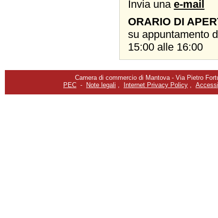
Invia una
e-mail
ORARIO DI APER
su appuntamento da 
15:00 alle 16:00
Camera di commercio di Mantova - Via Pietro Fortu
PEC
-
Note legali
,
Internet Privacy Policy
,
Accessib